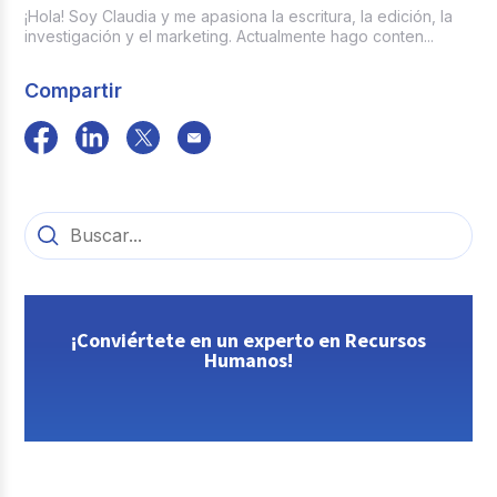
colaborador, sin símbolos
¡Hola! Soy Claudia y me apasiona la escritura, la edición, la
investigación y el marketing. Actualmente hago conten...
Modelo del archivo XML
Tipo XML
adoptado
Compartir
Código PIN del Software
SoftwarePIN
Utilizado
Código identificador del ambiente
utilizado por el contribuyente
TipAmb
para la generación del soporte
de nómina electrónica.
¡Conviértete en un experto en Recursos
Humanos!