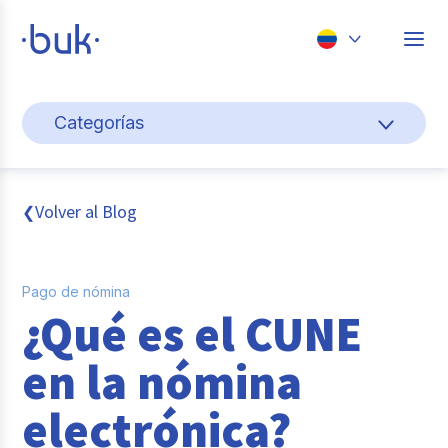
Chile
Categorías
Colombia
Cultura y bienestar laboral
Perú
México
Gestión de personas
Volver al Blog
❮
Brasil
Actualidad
Pago de nómina
Pago de nómina
¿Qué es el CUNE
Buk
en la nómina
Transformación digital
electrónica?
Tendencias y Data