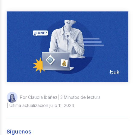
Reclutamiento y Selección
Casos de éxito
Columna del Experto
Entrevistas
| 3 Minutos de lectura
Por Claudia Ibáñez
| Última actualización julio 11, 2024
Síguenos