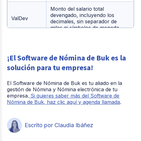
Monto del salario total
devengado, incluyendo los
ValDev
decimales, sin separador de
miles ni símbolos de moneda.
Monto de las deducciones
totales, incluyendo decimales,
ValDeb
sin separadores de miles ni
¡El Software de Nómina de Buk es la
símbolos de moneda
solución para tu empresa!
Monto de la resta total entre las
deducciones y lo devengado.
El Software de Nómina de Buk es tu aliado en la
ValToINE
incluyendo los decimales, sin
gestión de Nómina y Nómina electrónica de tu
centesimales ni símbolos de
empresa.
Si quieres saber más del Software de
moneda.
Nómina de Buk, haz clic aquí y agenda llamada
.
Código NIT de la empresa, sin
NitNE
símbolos
Escrito por Claudia Ibáñez
Número identificativo del
DocEmp