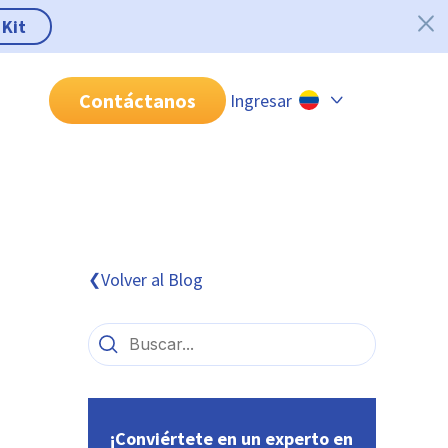
 Kit
Contáctanos
Ingresar
Chile
Colombia
Perú
México
Volver al Blog
❮
Brasil
¡Conviértete en un experto en