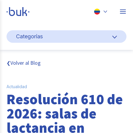
Chile
Categorías
Colombia
Cultura y bienestar laboral
Perú
México
Gestión de personas
Volver al Blog
❮
Brasil
Actualidad
Actualidad
Pago de nómina
Resolución 610 de
Buk
2026: salas de
Transformación digital
lactancia en
Tendencias y Data