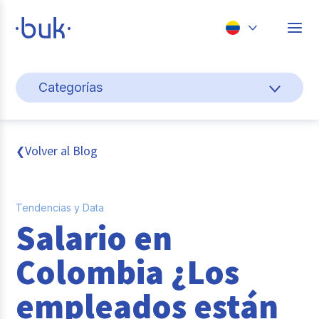
Chile
Categorías
Colombia
Cultura y bienestar laboral
Perú
México
Gestión de personas
Volver al Blog
❮
Brasil
Actualidad
Tendencias y Data
Pago de nómina
Salario en
Buk
Colombia ¿Los
Transformación digital
empleados están
Tendencias y Data