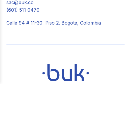
sac@buk.co
(601) 511 0470
Calle 94 # 11-30, Piso 2. Bogotá, Colombia
Crea un lugar de trabajo
más
feliz
Plataforma de Gestión de Personas © Buk