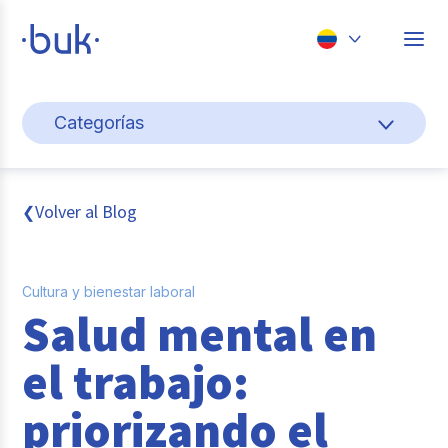
Chile
Categorías
Colombia
Cultura y bienestar laboral
Perú
México
Gestión de personas
Volver al Blog
❮
Brasil
Actualidad
Cultura y bienestar laboral
Pago de nómina
Salud mental en
Buk
el trabajo:
Transformación digital
priorizando el
Tendencias y Data