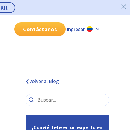
 Kit
Contáctanos
Ingresar
Chile
Colombia
Perú
México
Volver al Blog
❮
Brasil
¡Conviértete en un experto en