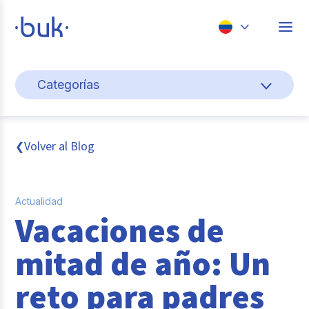
Chile
Categorías
Colombia
Cultura y bienestar laboral
Perú
México
Gestión de personas
Volver al Blog
❮
Brasil
Actualidad
Actualidad
Pago de nómina
Vacaciones de
Buk
mitad de año: Un
Transformación digital
reto para padres
Tendencias y Data