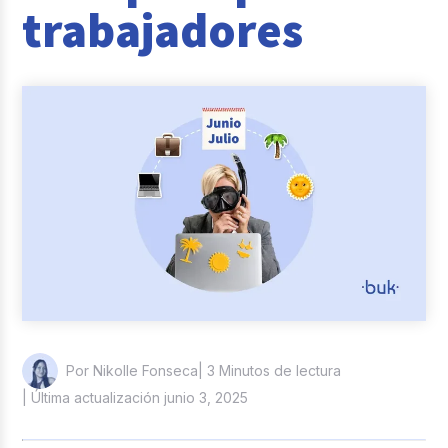
trabajadores
Reclutamiento y Selección
Casos de éxito
Columna del Experto
Entrevistas
| 3 Minutos de lectura
Por Nikolle Fonseca
| Última actualización junio 3, 2025