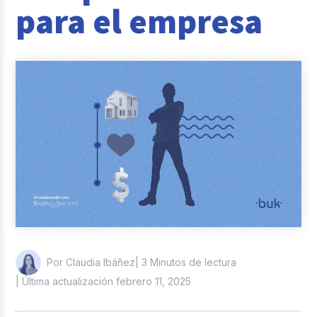
para el empresa
Reclutamiento y Selección
Casos de éxito
Columna del Experto
Entrevistas
| 3 Minutos de lectura
Por Claudia Ibáñez
| Última actualización febrero 11, 2025