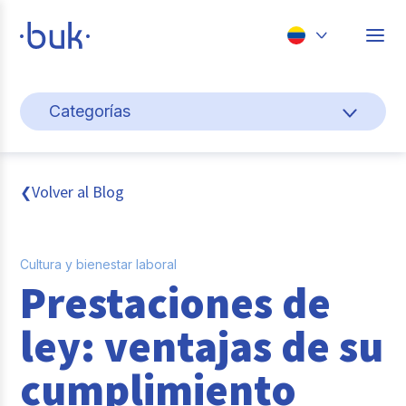
Chile
Categorías
Colombia
Cultura y bienestar laboral
Perú
México
Gestión de personas
Volver al Blog
❮
Brasil
Actualidad
Cultura y bienestar laboral
Pago de nómina
Prestaciones de
Buk
ley: ventajas de su
Transformación digital
cumplimiento
Tendencias y Data