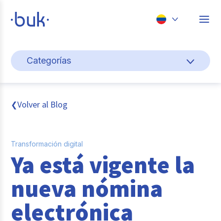
Chile
Categorías
Colombia
Cultura y bienestar laboral
Perú
México
Gestión de personas
Volver al Blog
❮
Brasil
Actualidad
Transformación digital
Pago de nómina
Ya está vigente la
Buk
nueva nómina
Transformación digital
electrónica
Tendencias y Data