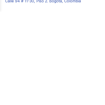
Calle 94 # 11-30, Piso 2. Bogotá, Colombia
Crea un lugar de trabajo
más
feliz
Plataforma de Gestión de Personas © Buk