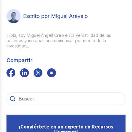
ING: ingreso
Escrito por Miguel Arévalo
RET: retiro
¡Hola, soy Miguel Ángel! Creo en la versatilidad de las
TDP/TAP: novedades asociadas a
palabras y me apasiona comunicar por medio de la
transición y componente ACCAI
investigac...
Compartir
¡Conviértete en un experto en Recursos
Humanos!