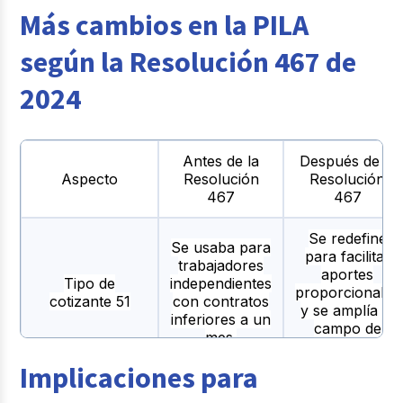
de aportes
aportes entre Colpensiones y
Más cambios en la PILA
ACCAI.
según la Resolución 467 de
No se
requiere
Los operadores de información
2024
modificación
se encargan de hacer los
de sistemas
cálculos automáticos.
internos
Antes de la
Después de la
Códigos de
Se incorporan nuevos tipos de
Aspecto
Resolución
Resolución
novedades
novedades como TDP, TAP,
467
467
nuevos
entre otros.
Se redefine
Se usaba para
para facilitar
trabajadores
aportes
Tipo de
independientes
proporcionales
cotizante 51
con contratos
y se amplía el
inferiores a un
campo de
mes.
aplicación.
Implicaciones para
Se habilita el
No permitía