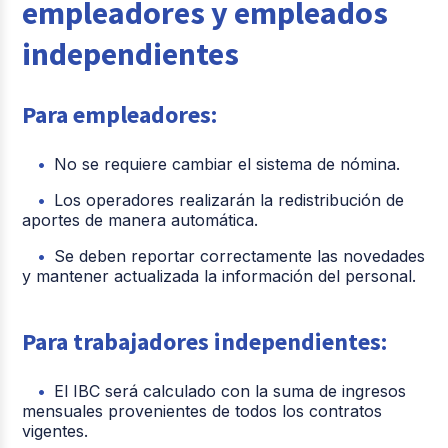
empleadores y empleados
reporte por
declarar
días
Planilla M
periodos
trabajados,
independientes
(Independientes)
inferiores a un
mejorando la
mes de forma
precisión en
sencilla.
los aportes.
Para empleadores:
Mayor
No se requiere cambiar el sistema de nómina.
Procesos más
automatización
rígidos y
y claridad en la
Los operadores realizarán la redistribución de
Facilidad de
manuales para
liquidación
aportes de manera automática.
liquidación
quienes
para
trabajaban por
contratistas y
Se deben reportar correctamente las novedades
días.
trabajadores
y mantener actualizada la información del personal.
por días.
Para trabajadores independientes:
El IBC será calculado con la suma de ingresos
mensuales provenientes de todos los contratos
vigentes.