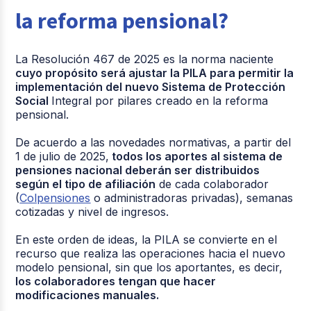
la reforma pensional?
La migración a
planilla I no afecta
planilla
M
, que
La Resolución 467 de 2025 es la norma naciente
sigue siendo para
No aplica
cuyo propósito será ajustar la PILA para permitir la
mora,
Planilla M
para
implementación del nuevo Sistema de Protección
correcciones,
cotizante 51
Social
Integral por pilares creado en la reforma
UGPP, etc.
pensional.
(cotizante 51
no
se
reporta en M)
De acuerdo a las novedades normativas, a partir del
(
minsalud.gov.co
)
1 de julio de 2025,
todos los aportes al sistema de
pensiones nacional deberán ser distribuidos
según el tipo de afiliación
de cada colaborador
(
Colpensiones
o administradoras privadas), semanas
cotizadas y nivel de ingresos.
En este orden de ideas, la PILA se convierte en el
recurso que realiza las operaciones hacia el nuevo
modelo pensional, sin que los aportantes, es decir,
los colaboradores tengan que hacer
modificaciones manuales.