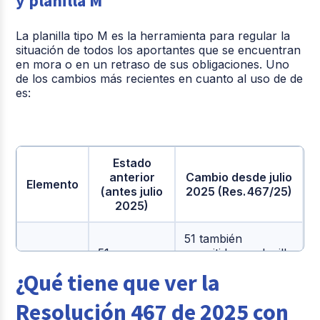
y planilla M
La planilla tipo M es la herramienta para regular la
situación de todos los aportantes que se encuentran
en mora o en un retraso de sus obligaciones. Uno
de los cambios más recientes en cuanto al uso de de
es:
Estado
anterior
Cambio desde julio
Elemento
(antes julio
2025 (Res. 467/25)
2025)
51 también
51 en
permitido en planilla
Tipo de
planilla tipo
tipo I, si es
¿Qué tiene que ver la
cotizante
E
aportante 15 y se
(Empleados)
cumplen
Resolución 467 de 2025 con
validaciones