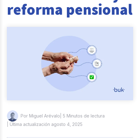
reforma pensional
Reclutamiento y Selección
Casos de éxito
Columna del Experto
Entrevistas
| 5 Minutos de lectura
Por Miguel Arévalo
| Última actualización agosto 4, 2025