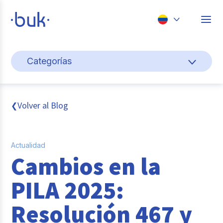
Chile
Categorías
Colombia
Cultura y bienestar laboral
Perú
México
Gestión de personas
Volver al Blog
❮
Brasil
Actualidad
Actualidad
Pago de nómina
Cambios en la
Buk
PILA 2025:
Transformación digital
Resolución 467 y
Tendencias y Data