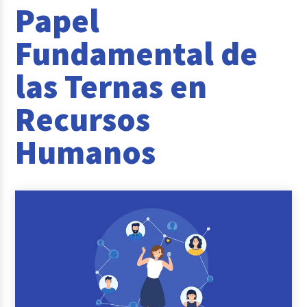
Papel
Reclutamiento y Selección
Fundamental de
Casos de éxito
las Ternas en
Columna del Experto
Recursos
Entrevistas
Humanos