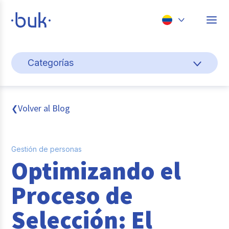
Chile
Categorías
Colombia
Cultura y bienestar laboral
Perú
México
Gestión de personas
Volver al Blog
❮
Brasil
Actualidad
Gestión de personas
Pago de nómina
Optimizando el
Buk
Proceso de
Transformación digital
Selección: El
Tendencias y Data