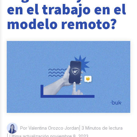
en el trabajo en el
Reclutamiento y Selección
modelo remoto?
Casos de éxito
Columna del Experto
Entrevistas
| 3 Minutos de lectura
Por Valentina Orozco Jordan
| Última actualización noviembre 8, 2023