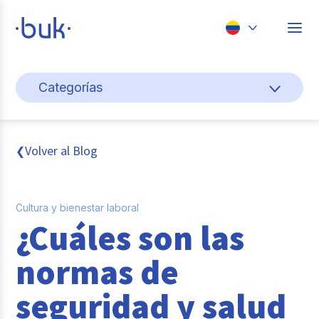
Chile
Categorías
Colombia
Cultura y bienestar laboral
Perú
México
Gestión de personas
Volver al Blog
❮
Brasil
Actualidad
Cultura y bienestar laboral
Pago de nómina
¿Cuáles son las
Buk
normas de
Transformación digital
seguridad y salud
Tendencias y Data