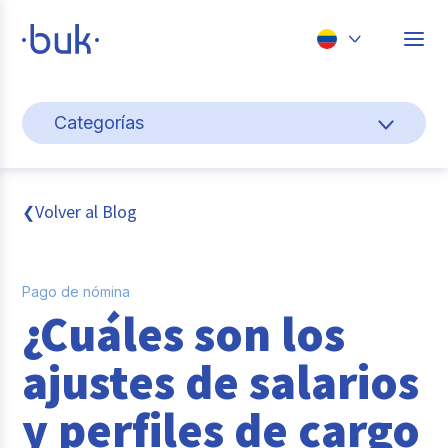
Chile
Categorías
Colombia
Cultura y bienestar laboral
Perú
México
Gestión de personas
Volver al Blog
❮
Brasil
Actualidad
Pago de nómina
Pago de nómina
¿Cuáles son los
Buk
ajustes de salarios
Transformación digital
y perfiles de cargo
Tendencias y Data