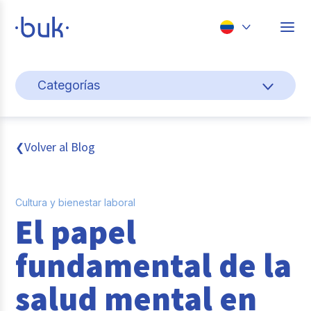
Chile
Categorías
Colombia
Cultura y bienestar laboral
Perú
México
Gestión de personas
Volver al Blog
❮
Brasil
Actualidad
Cultura y bienestar laboral
Pago de nómina
El papel
Buk
fundamental de la
Transformación digital
salud mental en
Tendencias y Data