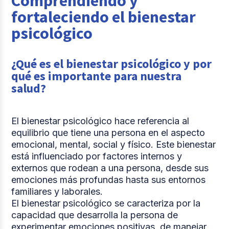
Comprendiendo y
2.
Abordando el estigma y promoviendo la salud
fortaleciendo el bienestar
mental en la sociedad
psicológico
3.
El equilibrio trabajo-vida: Un desafío
contemporáneo
¿Qué es el bienestar psicológico y por
Comparte
qué es importante para nuestra
salud?
El bienestar psicológico hace referencia al
equilibrio que tiene una persona en el aspecto
emocional, mental, social y físico. Este bienestar
está influenciado por factores internos y
externos que rodean a una persona, desde sus
emociones más profundas hasta sus entornos
familiares y laborales.
El bienestar psicológico se caracteriza por la
capacidad que desarrolla la persona de
experimentar emociones positivas, de manejar