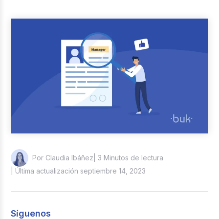
Reclutamiento y Selección
Casos de éxito
Columna del Experto
Entrevistas
| 3 Minutos de lectura
Por Claudia Ibáñez
| Última actualización septiembre 14, 2023
Síguenos