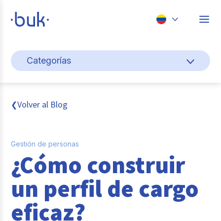
Chile
Categorías
Colombia
Cultura y bienestar laboral
Perú
México
Gestión de personas
Volver al Blog
❮
Brasil
Actualidad
Gestión de personas
Pago de nómina
¿Cómo construir
Buk
un perfil de cargo
Transformación digital
eficaz?
Tendencias y Data