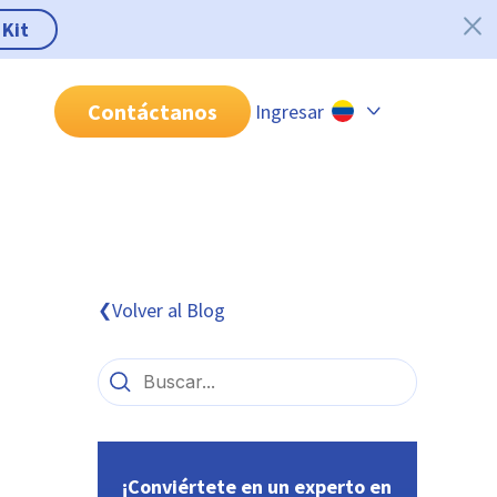
 Kit
Contáctanos
Ingresar
Chile
Colombia
Perú
México
Volver al Blog
❮
Brasil
¡Conviértete en un experto en