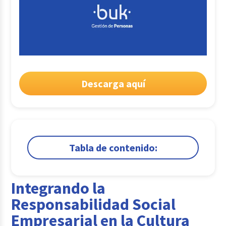
Descarga aquí
Tabla de contenido:
1.
Integrando la Responsabilidad Social
Empresarial en la Cultura Organizacional
Integrando la
2.
Empresas B: Un Enfoque Innovador para la
Responsabilidad Social
Responsabilidad Social Empresarial
Empresarial en la Cultura
Comparte