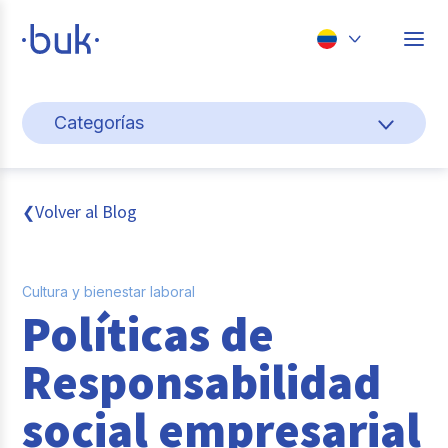
Chile
Categorías
Colombia
Cultura y bienestar laboral
Perú
México
Gestión de personas
Volver al Blog
❮
Brasil
Actualidad
Cultura y bienestar laboral
Pago de nómina
Políticas de
Buk
Responsabilidad
Transformación digital
social empresarial
Tendencias y Data