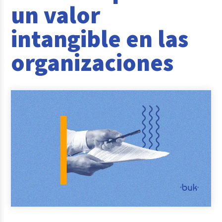
un valor
Reclutamiento y Selección
intangible en las
Casos de éxito
organizaciones
Columna del Experto
Entrevistas