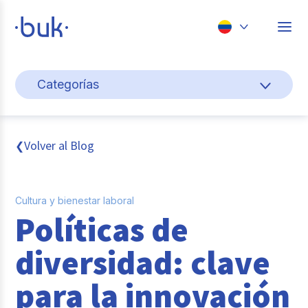
Chile
Categorías
Colombia
Cultura y bienestar laboral
Perú
México
Gestión de personas
Volver al Blog
❮
Brasil
Actualidad
Cultura y bienestar laboral
Pago de nómina
Políticas de
Buk
diversidad: clave
Transformación digital
para la innovación
Tendencias y Data