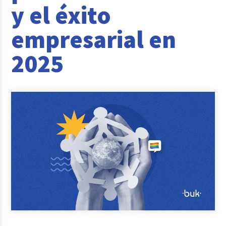
y el éxito
Reclutamiento y Selección
empresarial en
Casos de éxito
2025
Columna del Experto
Entrevistas