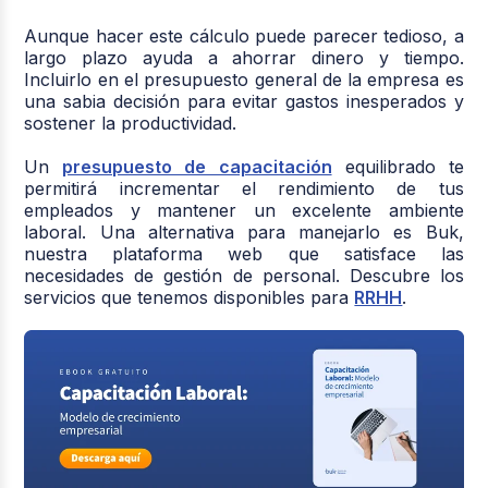
herramienta interactiva que
permite estimar el
costo
para una empresa, el cual
se puede
Aunque hacer este cálculo puede parecer tedioso, a
consultar dando clic aquí.
largo plazo ayuda a ahorrar dinero y tiempo.
Incluirlo en el presupuesto general de la empresa es
una sabia decisión para evitar gastos inesperados y
sostener la productividad.
Un
presupuesto de capacitación
equilibrado te
permitirá incrementar el rendimiento de tus
empleados y mantener un excelente ambiente
laboral. Una alternativa para manejarlo es Buk,
nuestra plataforma web que satisface las
necesidades de gestión de personal. Descubre los
servicios que tenemos disponibles para
RRHH
.