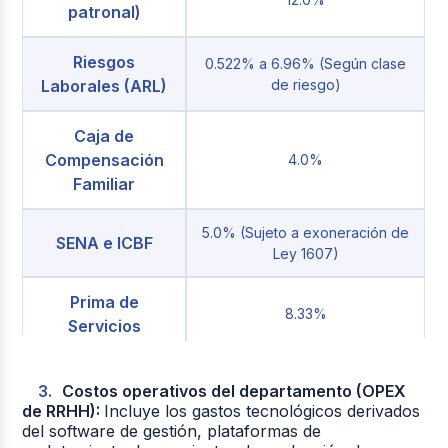
patronal)
Riesgos
0.522% a 6.96% (Según clase
Laborales (ARL)
de riesgo)
Caja de
Compensación
4.0%
Familiar
5.0% (Sujeto a exoneración de
SENA e ICBF
Ley 1607)
Prima de
8.33%
Servicios
Cesantías
8.33%
Costos operativos del departamento (OPEX
de RRHH):
Incluye los gastos tecnológicos derivados
Intereses sobre
1.0% (12% del valor de
del software de gestión, plataformas de