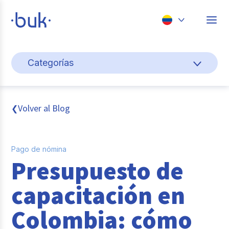
Chile
Categorías
Colombia
Cultura y bienestar laboral
Perú
México
Gestión de personas
Volver al Blog
❮
Brasil
Actualidad
Pago de nómina
Pago de nómina
Presupuesto de
Buk
capacitación en
Transformación digital
Colombia: cómo
Tendencias y Data