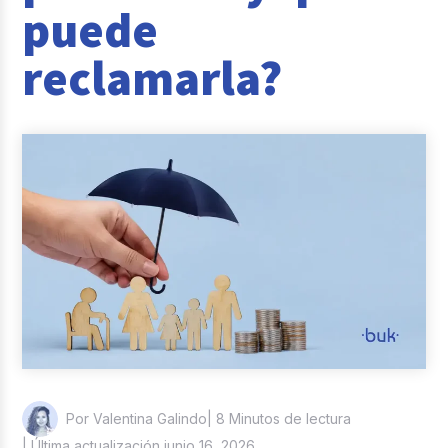
puede
Reclutamiento y Selección
reclamarla?
Casos de éxito
Columna del Experto
Entrevistas
| 8 Minutos de lectura
Por Valentina Galindo
| Última actualización junio 16, 2026