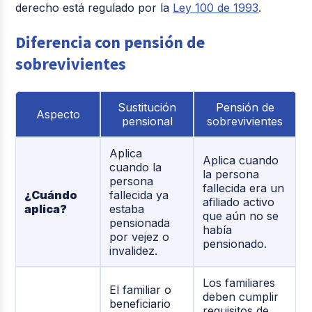
derecho está regulado por la
Ley 100 de 1993
.
Diferencia con pensión de
sobrevivientes
Sustitución
Pensión de
Aspecto
pensional
sobrevivientes
Aplica
Aplica cuando
cuando la
la persona
persona
fallecida era un
¿Cuándo
fallecida ya
afiliado activo
aplica?
estaba
que aún no se
pensionada
había
por vejez o
pensionado.
invalidez.
Los familiares
El familiar o
deben cumplir
beneficiario
requisitos de