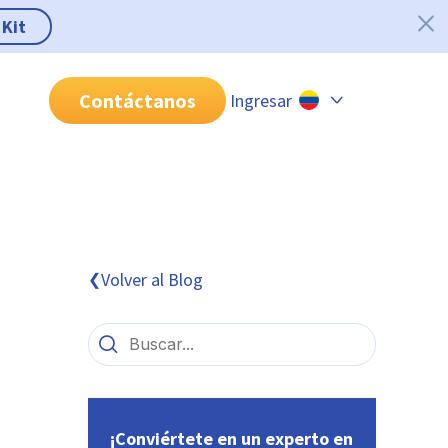
 Kit
Contáctanos
Ingresar
Chile
Colombia
Perú
México
Volver al Blog
❮
Brasil
¡Conviértete en un experto en