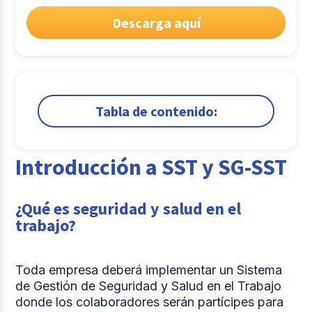
Descarga aquí
Tabla de contenido:
1.
Introducción a SST y SG-SST
Introducción a SST y SG-SST
2.
Entendiendo la política, normativa e
importancia de la SST
3.
Capacitaciones, señalización SST y COPASST
¿Qué es seguridad y salud en el
trabajo?
Comparte
Toda empresa deberá implementar un Sistema
de Gestión de Seguridad y Salud en el Trabajo
donde los colaboradores serán partícipes para