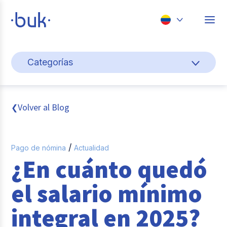
Chile
Categorías
Colombia
Cultura y bienestar laboral
Perú
México
Gestión de personas
Volver al Blog
❮
Brasil
Actualidad
/
Pago de nómina
Actualidad
Pago de nómina
¿En cuánto quedó
Buk
el salario mínimo
Transformación digital
integral en 2025?
Tendencias y Data