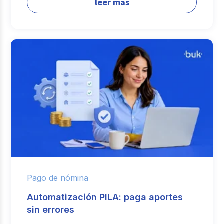
leer más
Pago de nómina
Automatización PILA: paga aportes
sin errores