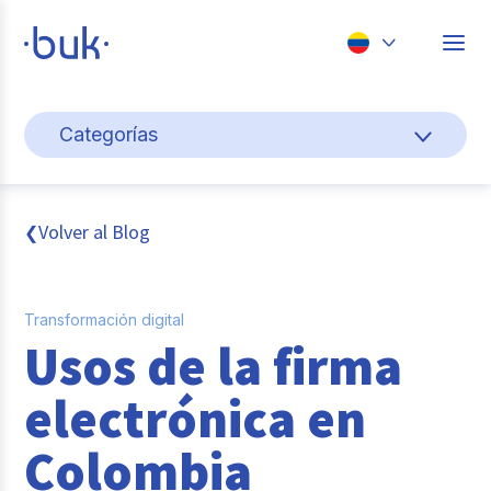
Chile
Categorías
Colombia
Cultura y bienestar laboral
Perú
México
Gestión de personas
Volver al Blog
❮
Brasil
Actualidad
Transformación digital
Pago de nómina
Usos de la firma
Buk
electrónica en
Transformación digital
Colombia
Tendencias y Data