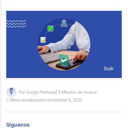
Reclutamiento y Selección
Casos de éxito
Columna del Experto
Entrevistas
| 5 Minutos de lectura
Por Sergio Peñuela
| Última actualización noviembre 5, 2025
Síguenos