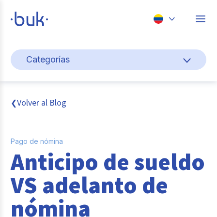
Chile
Categorías
Colombia
Cultura y bienestar laboral
Perú
México
Gestión de personas
Volver al Blog
❮
Brasil
Actualidad
Pago de nómina
Pago de nómina
Anticipo de sueldo
Buk
VS adelanto de
Transformación digital
nómina
Tendencias y Data