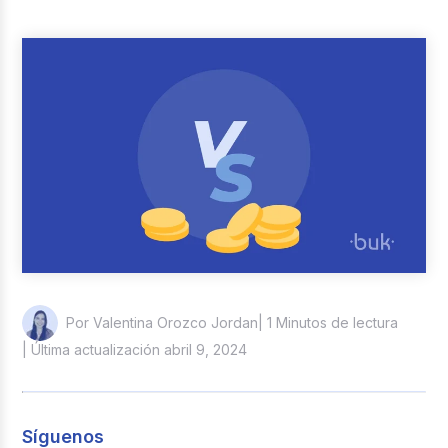
Reclutamiento y Selección
Casos de éxito
Columna del Experto
Entrevistas
| 1 Minutos de lectura
Por Valentina Orozco Jordan
| Última actualización abril 9, 2024
Síguenos